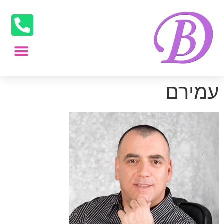
עמירם