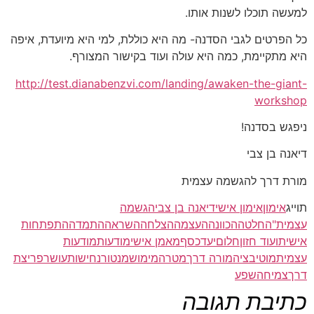
למעשה תוכלו לשנות אותו.
כל הפרטים לגבי הסדנה- מה היא כוללת, למי היא מיועדת, איפה
היא מתקיימת, כמה היא עולה ועוד בקישור המצורף.
http://test.dianabenzvi.com/landing/awaken-the-giant-
workshop
ניפגש בסדנה!
דיאנה בן צבי
מורת דרך להגשמה עצמית
תוייג
אימון
אימון אישי
דיאנה בן צבי
הגשמה
עצמית"
החלטה
הכוונה
העצמה
הצלחה
השראה
התמדה
התפתחות
אישית
ועוד חזון
חלום
יעד
כסף
מאמן אישי
מודעות
מודעות
עצמית
מוטיבציה
מורה דרך
מטרה
מימוש
מנטור
נחישות
עושר
פריצת
דרך
צמיחה
שפע
כתיבת תגובה