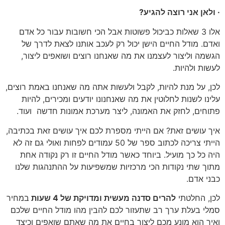
·
ולאן אני רוצה להגיע?
אלו 3 שאלות כביכול פשוטות אבל הכי חשובות עבור כל אדם
ואדם. מודל החיים הישן יכול רק לעכב אותנו לצאת לדרך של
הגשמה וליצור לעצמנו את מה שאנחנו רוצים ושואפים ליצור,
לעשות ולהיות.
לכן, על מנת להיות, לקבל ולעשות אתה מה שאנחנו באמת רוצים,
עלינו לשנות לחלוטין את מה שאנחנונו יודעים ומכירים, להיות
פתוחים, לחזק את האמונה, ליצר מערכת אמונות חדשה ועוד.
איך עושים זאת? אם הייתי מספרת לכם איך עושים זאת בכתיבה,
הייתי צריכה לכתוב ספר של 50 עמודים לפחות ואולי גם זה לא
היה כל כך מועיל. ביוחד כאשר מודל החיים זו רק נקודה אחת
מתוך שתי נקודות הכי מרכזיות שמשפיעות על ההתנהגות שלנו
כבני אדם.
לכן, החלטתי
להרים סדנה מעשית ומדויקת של 4
שעות
במחיר
סמלי בעלת ערך רב שתעזור לכם להבין מהו מודל החיים שלכם
ואיך הוא מונע מכם ליצור בחיים את מה שאתם שואפים וכיצד