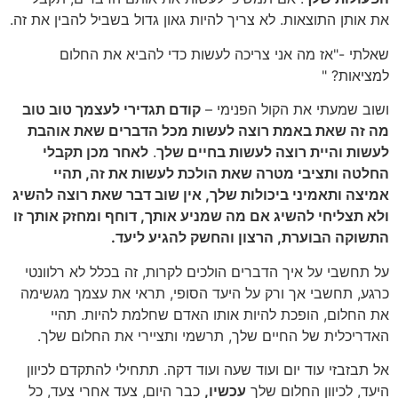
את אותן התוצאות. לא צריך להיות גאון גדול בשביל להבין את זה.
שאלתי -"אז מה אני צריכה לעשות כדי להביא את החלום
למציאות? "
ושוב שמעתי את הקול הפנימי –
קודם תגדירי לעצמך טוב טוב
מה זה שאת באמת רוצה לעשות מכל הדברים שאת אוהבת
לעשות והיית רוצה לעשות בחיים שלך
.
לאחר מכן תקבלי
החלטה ותציבי מטרה שאת הולכת לעשות את זה, תהיי
אמיצה ותאמיני ביכולות שלך, אין שוב דבר שאת רוצה להשיג
ולא תצליחי להשיג אם מה שמניע אותך, דוחף ומחזק אותך זו
התשוקה הבוערת, הרצון והחשק להגיע ליעד.
על תחשבי על איך הדברים הולכים לקרות, זה בכלל לא רלוונטי
כרגע, תחשבי אך ורק על היעד הסופי, תראי את עצמך מגשימה
את החלום, הופכת להיות אותו האדם שחלמת להיות. תהיי
האדריכלית של החיים שלך, תרשמי ותציירי את החלום שלך.
אל תבזבזי עוד יום ועוד שעה ועוד דקה. תתחילי להתקדם לכיוון
היעד, לכיוון החלום שלך
עכשיו,
כבר היום, צעד אחרי צעד, כל