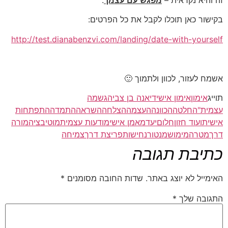
בקישור כאן תוכלו לקבל את כל הפרטים:
http://test.dianabenzvi.com/landing/date-with-yourself
אשמח לעזור, לכוון ולתמוך 🙂
תוייג
אימון
אימון אישי
דיאנה בן צבי
הגשמה
עצמית"
החלטה
הכוונה
העצמה
הצלחה
השראה
התמדה
התפתחות
אישית
ועוד חזון
חלום
יעד
מאמן אישי
מודעות עצמית
מוטיבציה
מורה
דרך
מטרה
מימוש
מנטור
נחישות
פריצת דרך
צמיחה
כתיבת תגובה
האימייל לא יוצג באתר.
שדות החובה מסומנים
*
התגובה שלך
*