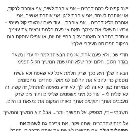
ישר קפצו לי כמה דברים – אני אוהבת לשיר, אני אוהבת לרקוד,
אני אוהבת לשחק, אני אוהבת לנגן, אני אוהבת אנשים, אני
אוהבת מלא דברים… אני אוהבת… עוד פעם שמעתי קול פנימי –
עכשיו תשאלי את עצמך: האם אי פעם חלמת וראית את עצמך
עוסקת בתחביב האהוב עליך בחיי יום יום, או אפילו עוסקת בזה
כמקור הפרנסה העיקרי שלך?
תודי שכן, ולא פעם אחת. אז מה הבעיה? למה זה עדיין נשאר
בגדר חלום, חלום יפה שלא התגשם? המשיך הקול הפנימי
הבעיה שלך היא בכך שרק חלמת אבל לא שאפת ולא עשית
מספיק כדי להביא את החלום למימושו. פחדים, מחסומים,
אמירות כגון: לא זה לא ילך, לא יודע מאיפה להתחיל, זה קשה, זה
לא יצליח לי – ועוד כל מיני משפטים שליליים ותירוצים שרק
מעכבים אותך ותוקעים אותך באותו המקום את נמצאת בו היום.
חשבתי – די, מספיק. אל תמשיך יותר… אבל הוא המשיך והמשיך
על מנת שהדברים ישתנו ויקרו, את צריכה גם
לשנות את
הפעולות שלך
. אם תמשיכי לעשות את אותם הדברים, תקבלי