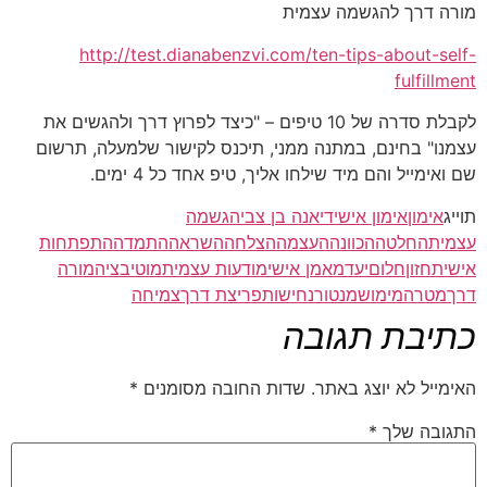
מורה דרך להגשמה עצמית
http://test.dianabenzvi.com/ten-tips-about-self-
fulfillment
לקבלת סדרה של 10 טיפים – "כיצד לפרוץ דרך ולהגשים את
עצמנו" בחינם, במתנה ממני, תיכנס לקישור שלמעלה, תרשום
שם ואימייל והם מיד שילחו אליך, טיפ אחד כל 4 ימים.
תוייג
אימון
אימון אישי
דיאנה בן צבי
הגשמה
עצמית
החלטה
הכוונה
העצמה
הצלחה
השראה
התמדה
התפתחות
אישית
חזון
חלום
יעד
מאמן אישי
מודעות עצמית
מוטיבציה
מורה
דרך
מטרה
מימוש
מנטור
נחישות
פריצת דרך
צמיחה
כתיבת תגובה
האימייל לא יוצג באתר.
שדות החובה מסומנים
*
התגובה שלך
*