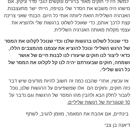
למשל היו לי חוקים מאוד ברורים ונוקשים לגבי סדר וניקיון. אם
מישהו היה משבש את הסדר שלי בטיפה, הייתי ישר מתעצבנת.
האנרגיה השלילית הזאת ליוותה אותי כל היום. הבנתי שאני צריכה
קצת לרכך אותם, כדי שאוכל לשלוט ברגשות שלי ולהוציא את
עצמי מקלות מאותה האנרגיה השלילית.
כדי שנוכל לשלוט ברגשות שלנו וכדי שנוכל לקלוט את המסר
של הרגש השלילי ונוכל להוציא את עצמנו מהמצבים הללו,
כדאי ליצור לנו חוקים שיעזרו לנו לבנות חיים של אושר
ושמחה, חוקים שבעזרתם יהיה לנו קל לקלוט את המסר של
כל רגש שלילי.
אז עכשיו, אחרי שהבנו כמה זה חשוב להיות מודעים שיש דבר
כזה חוקים, וחוקים הם אלו שמשפיעים על הרגשות שלנו, נוכל
לעבור לחלק הבא ולהבין מהו המסר של הרגשות וגם נדבר על
10 קטגוריות של רגשות שליליים.
בינתיים, אם אהבת את המאמר, מוזמן להגיב, לשתף
דיאנה בן צבי