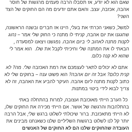
שאם הוא לא יודע, אז תסבלו הרבה פעמים מרגשות של חוסר
אהבה, אכזבה, עצב. והאם אתם יודעים מה הם החוקים של הצד
השני?
למשל, כשאני הכרתי את בעלי, היינו אז חברים ובשנה הראשונה,
שחגגנו את יום אהבה, קניתי לו מתנה כי החוק שלי אמר –
נהוג
לקנות מתנה לאהוב לי ביום אהבה
. נפגשנו ויצאנו למסעדה ,
הבאתי לו את המתנה שלי וחיכיתי לקבל את שלו. הוא אמר לי
שהוא לא קנה כלום.
אתם לא יכולים לתאר לעצמכם את רמת האכזבה שלי.
מה? לא
קנית כלום? אבל זה יום אהבה?
הוא פשוט ענה – בחוקים שלי לא
כתוב לקנות מתנה ליום אהבה. העיקר להביע את האהבה, זה לא
צריך לבוא לידי ביטוי במתנות.
כל הערב הייתי מאוכזבת ועצובה, למרות בהתחלה באתי
בהתלהבות והרגשה של אושר. אם הייתי מכירה את החוקים שלו,
לא הייתי מתאכזבת. ברור שיכולתי לשלוט ברגש שלי, אבל הרבה
יותר קל לנו לשלוט ברגשות השליליים שלנו כשאנחנו מבינים את
העובדה שהחוקים שלנו הם לא החוקים של האנשים