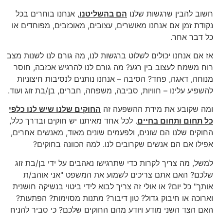
חשוב להבין שרגשות שלנו
הם בהשליטנו
, אנחנו בוחרים בכל
נקודת זמן אם אנחנו מאושרים, עצובים, מאוכזבים, מפוחדים או
כל דבר אחר.
אז אם אנחנו יכולים לשלוט ברגשות לנו, מה גורם לנו לשנות מצב
רוח משמח לעצוב בין רגע? מה גורם לנו להרגיש אכזבה, חוסר
מנוחה, דאגה, פחד? הסיבה – אנחנו נותנים לנסיבות חיצוניות
להשפיע עלינו – חוויות, סביבה, משפחה, חברים, בן/בת זוג ועוד.
ומה שקובע את מידת ההשפעה זה
החוקים שלנו שיש לנו כלפי
כל תחום ותחום בחיים
. לכל אחד מאיתנו יש חוקים ובדרך כלל,
החוקים שלנו הם שונים, ולפעמים שונים מאוד, מאנשים אחרים,
אפילו אם הם אנשים שקרובים לנו. למה הכוונה בחוקים?
למשל, מה צריך לקרות כדי שתרגישו נאהבים על ידי בן/בת זוג
שלכם? האם אתם צריכים לשמוע את המשפט "אני אוהב/ת
אותך" כל יום? או אולי זה צריך לבוא לידי ביטוי בנשיקה חושנית
וארוכה או חיבוק גדול? טון דיבור? מתנות מסוימות? הפתעות?
האם הצד השני מודע ויודע מהם החוקים שלכם? כי סביר להניח