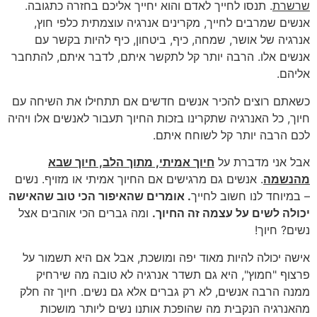
שרשרת
. תנסו לחייך לאדם והוא יחייך אליכם בחזרה כתגובה.
אנשים שמרבים לחייך, מקרינים אנרגיה עוצמתית כלפי חוץ,
אנרגיה של אושר, שמחה, כיף, ביטחון, כיף להיות בקשר עם
אנשים אלו. הרבה יותר קל לתקשר איתם, לדבר איתם, להתחבר
אליהם.
כשאתם רוצים להכיר אנשים חדשים אם תתחילו את השיחה עם
חיוך, כל האנרגיה שתקרינו בזכות החיוך תעבור לאנשים אלו ויהיה
לכם הרבה יותר קל לשוחח איתם.
אבל אני מדברת על
חיוך אמיתי, מתוך הלב, חיוך שבא
מהנשמה
. אנשים גם מרגישים אם החיוך אמיתי או מזויף. נשים
– במיוחד לנו חשוב לחייך
. אומרים שהאיפור הכי טוב שהאישה
יכולה לשים על עצמה זה החיוך.
ומה גברים הכי אוהבים אצל
נשים? חיוך!
אישה יכולה להיות מאוד יפה ומושכת, אבל אם היא תשמור על
פרצוף "חמוץ", היא גם תשדר אנרגיה לא טובה מה שירחיק
ממנה הרבה אנשים, לא רק גברים אלא גם נשים. חיוך זה חלק
מהאנרגיה הנקבית מה שהופכת אותנו נשים ליותר מושכות