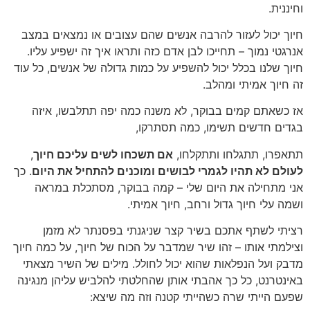
וחיננית.
חיוך יכול לעזור להרבה אנשים שהם עצובים או נמצאים במצב
אנרגטי נמוך – תחייכו לבן אדם כזה ותראו איך זה ישפיע עליו.
חיוך שלנו בכלל יכול להשפיע על כמות גדולה של אנשים, כל עוד
זה חיוך אמיתי ומהלב.
אז כשאתם קמים בבוקר, לא משנה כמה יפה תתלבשו, איזה
בגדים חדשים תשימו, כמה תסתרקו,
תתאפרו, תתגלחו ותתקלחו,
אם תשכחו לשים עליכם חיוך
,
לעולם לא תהיו לגמרי לבושים ומוכנים להתחיל את היום
. כך
אני מתחילה את היום שלי – קמה בבוקר, מסתכלת במראה
ושמה עלי חיוך גדול ורחב, חיוך אמיתי.
רציתי לשתף אתכם בשיר קצר שניגנתי בפסנתר לא מזמן
וצילמתי אותו – זהו שיר שמדבר על הכוח של חיוך, על כמה חיוך
מדבק ועל הנפלאות שהוא יכול לחולל. מילים של השיר מצאתי
באינטרנט, כל כך אהבתי אותן שהחלטתי להלביש עליהן מנגינה
שפעם הייתי שרה כשהייתי קטנה וזה מה שיצא: