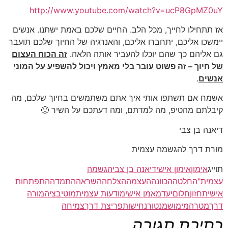
http://www.youtube.com/watch?v=ucP8GpMZ0uY
אז תתחילו לחייך, מכל הלב. החיים שלכם באמת ישתנו. אנשים
יימשכו אליכם, יתחברו אליכם, והאנרגיה של החיוך שלכם תועבר
גם אליהם כך שהם יוכלו להעביר אותה הלאה.
זה הכוח העצום
של חיוך – זה פשוט עובר בלי מאמץ ויכול להשפיע על המוני
אנשים
.
אשמח אם תשתפו אותי איך אתם משתמשים בחיוך שלכם, מה
קיבלתם מהטיפ, מה למדתם, ומה דעתכם על השיר 🙂
דיאנה בן צבי
מורת דרך להגשמה עצמית
תוייג
אימון
אימון אישי
דיאנה בן צבי
הגשמה
עצמית"
החלטה
הכוונה
העצמה
הצלחה
השראה
התמדה
התפתחות
אישית
חזון
חלום
יעד
מאמן אישי
מודעות עצמית
מוטיבציה
מורה
דרך
מטרה
מימוש
מנטור
נחישות
פריצת דרך
צמיחה
כתיבת תגובה