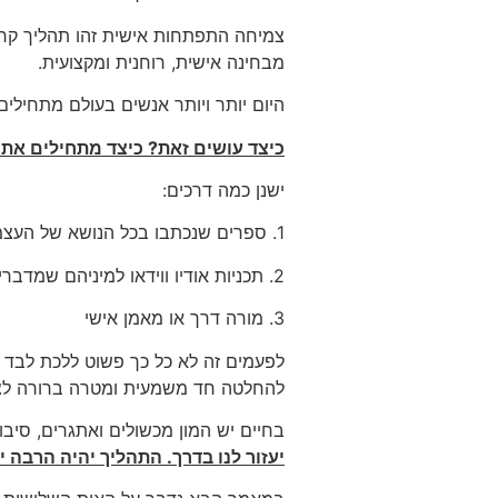
צמיחה התפתחות אישית זהו תהליך קריט
מבחינה אישית, רוחנית ומקצועית.
היום יותר ויותר אנשים בעולם מתחילי
כיצד עושים זאת? כיצד מתחילים את
ישנן כמה דרכים:
1. ספרים שנכתבו בכל הנושא של העצמה והתפתחות אישית, הגשמה עצמית, הצלחה ועוד. בסוף הדוח תמצא רשימה של ספרים מומלצים
2. תכניות אודיו ווידאו למיניהם שמדברים על נושאים הנ"ל
3. מורה דרך או מאמן אישי
לפעמים זה לא כל כך פשוט ללכת לבד 
להחלטה חד משמעית ומטרה ברורה לצאת
בחיים יש המון מכשולים ואתגרים, סיבו
יעזור לנו בדרך. התהליך יהיה הרבה י