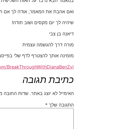
במאמר הבא נדבר על האות השלישית ש
ואם אהבת את המאמר, אודה לך אם תע
שיהיה לך יום מקסים ושוב תודה!
דיאנה בן צבי
מורה דרך להגשמה עצמית
מזמינה אותך להצטרף לדף שלי בפייסב
om/BreakThroughWithDianaBenZvi
כתיבת תגובה
האימייל לא יוצג באתר.
שדות החובה מ
התגובה שלך
*