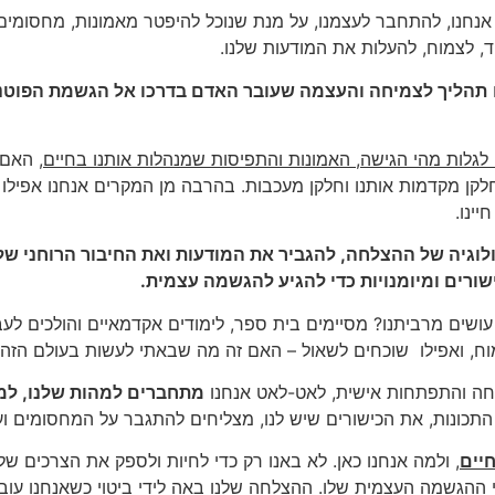
י אנחנו, להתחבר לעצמנו, על מנת שנוכל להיפטר מאמונות, מחסומים
, לצמוח, להעלות את המודעות שלנו.
תהליך לצמיחה והעצמה שעובר האדם בדרכו אל הגשמת הפוטנצי
לגלות מהי הגישה, האמונות והתפיסות שמנהלות אותנו בחיים
, האם 
חלקן מקדמות אותנו וחלקן מעכבות. בהרבה מן המקרים אנחנו אפילו
ינו.
לוגיה של ההצלחה, להגביר את המודעות ואת החיבור הרוחני של
שורים ומיומנויות כדי להגיע להגשמה עצמית.
ושים מרביתנו? מסיימים בית ספר, לימודים אקדמאיים והולכים לעב
ח, ואפילו שוכחים לשאול – האם זה מה שבאתי לעשות בעולם הזה
חה והתפתחות אישית, לאט-לאט אנחנו
מתחברים למהות שלנו, למי
התכונות, את הכישורים שיש לנו, מצליחים להתגבר על המחסומים ו
יים
, ולמה אנחנו כאן. לא באנו רק כדי לחיות ולספק את הצרכים של
די ההגשמה העצמית שלו. ההצלחה שלנו באה לידי ביטוי כשאנחנו ע