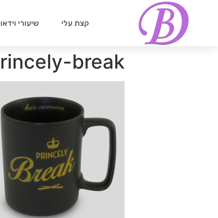
קצת עלי
שיעורי וידאו
rincely-break