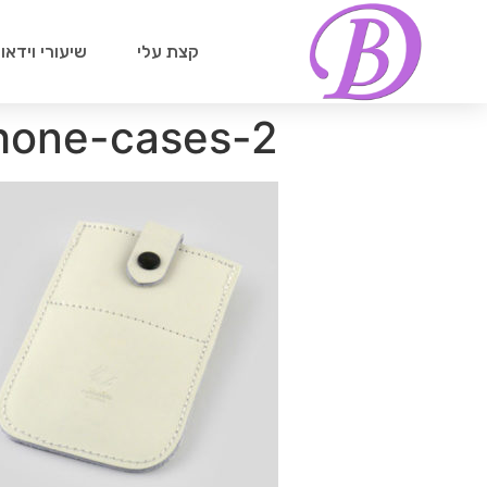
קצת עלי
שיעורי וידאו
hone-cases-2