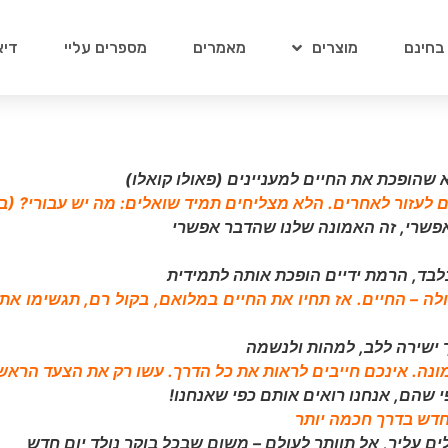
 בחינם
מוצרים
מאמרים
מספרים עליי
דיא
הופכת את החיים למעניינים (פאולו קואלו)
לעזור לאחרים. הלא מצליחים תמיד שואלים: מה יש עבורי? (ברא
פשרי, זה האמונה שלנו שהדבר אפשרי
לבד, הרמת ידיים הופכת אותה לתמידית
לה – החיים. אז תחיו את החיים במלואם, בקול רם, תגשימו א
ך ישירה ללב, למהות ולנשמה
נה. אינכם חייבים לראות את כל הדרך. עשו רק את הצעד הראשון
 שהם, אנחנו רואים אותם כפי שאנחנו!
חדש בדרך חכמה יותר
ם עליך, אל תוותר לעולם – משום שבכל בוקר נולד יום חדש