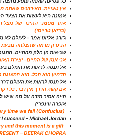
כל פסיעה שאתה פוסע נחוצה כד
אין טעויות. האירועים שאתה מב
אמונה היא לעשות את הצעד הרא
אחד מסמני ההיכר של מצליחני
(בריאן טרייסי)
ג'ורג' אליוט אמר – לעולם לא מ
הניסיון מראה שהצלחה נובעת 
שגיאות הן חלק מהחיים. התגובה
אני אמן של החיים- יצירת האומ
אל תנסה לראות את העולם בעיני
הדמיון הוא הכל. הוא התצוגה 
אל תנסו לראות את העולם דרך עי
אם קשה הדרך אין דבר, כל דקה
הייה אסיר תודה על מה שיש לך
אופרה ווינפרי)
very time we fall (Confucius)
hy I succeed – Michael Jordan
The past is history, the future is a mystery and this moment is a gift.
 – PRESENT – DEEPAK CHOPRA