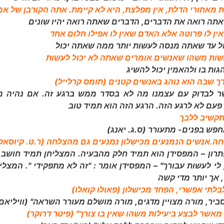
חורי הדלת, אין מפלצת, היא לא קיימת. אתה הקורבן של אמו
ה רואה את הדברים, הדברים שאתה רואה יהיו שונים
ין לו פרוטה אלא האדם שאין לו אפילו חלום אחד
ול עד שאתה מנסה לעשות יותר ממה שאתה יכול
עשות משהו שאנשים אומרים שאתה לא יכול לעשות
ות בו ולהאמין יכול להשיג
ך שבה הוא נוהג באנשים קטנים (תומס קרלייל)
ר לבדוק עם עצמנו מה לא בסדר ממש ברגע זה. אם נהיה מס
עם לא לרגע הזה. הרגע הזה הוא תמיד טוב
 תקשיב ללבך
פש בפנים- מתעורר (ס.ג. יאנג)
ה.אנשים הנמנעים מכישלון נמנעים גם מהצלחה (ר.ט. קיוסאקי
ון – המפסידן הוא תמיד חלק מהבעיה. המצליחן תמיד חושב על
 לי לעשות עבורך" – המפסידן אומר : "זה לא מתפקידי ". המצלי
 אך יותר מדי קשה
לתי אפשרי, הפחד מכישלון (פאולו קואלו)
סביר, מורה מצויין מדגים, מורה מושלם מעורר השראה" (וויליאם 
מאשר לבצע ביעילות משהו שאין בו צורך" (פיטר דרוקר)