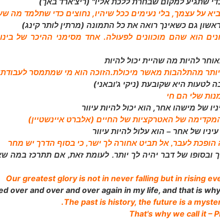
י שתגיע למקום שבחרת ללכת אליו" (ריצ'ארד באך)
יא על עצמך, בלי נעימים ככל שיהיו, נחוצים כדי שתלמד מה שע
שון גם כשאינך רואה את כל התמונה (מרתין לותר קינג)
ם הוא שהם מוכוונים לפעולה. אחד מסימני ההיכר של בינונ
אוחר להיות מה שהיית יכול להיות
יותר מהתלהבות מאשר מיכולת.הזוכה הוא מי שמתמסר לעבודתו 
 לטעות היא שקובעת (ניקי ג'ובאני)
נות שלי הם חי
ו של מישהו אחר, הוא יכול להיות עיוור
המקדימה של האטרקציות של החיים (אלברט איינשטיין)
ניו של אחר – הוא עלול להיות עיוור
 הופכת לעבר, אל תביט אחורה לך ישר, כי בסוף הדרך יש מחר
 ובסופו של דבר יהיה לך יותר. לעומת זאת, אם תתרכז במה שא
Our greatest glory is not in never falling but in rising e
iled over and over and over again in my life, and that is w
That's why we call it