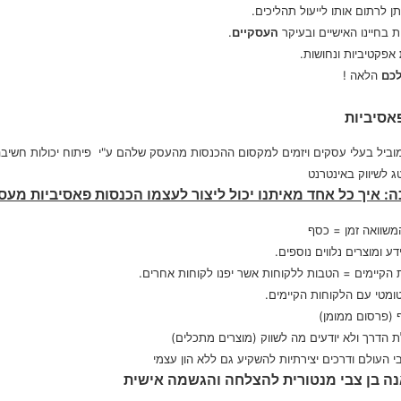
תן לרתום אותו לייעול תהליכים.
בחיינו האישיים ובעיקר
העסקיים
.
אפקטיביות ונחושות.
כם
הלאה !
אסיביות
מוביל בעלי עסקים ויזמים למקסום ההכנסות מהעסק שלהם ע"י פיתוח יכולות חשיב
 לשיווק באינטרנט
: איך כל אחד מאיתנו יכול ליצור לעצמו הכנסות פאסיביות מע
שוואה זמן = כסף
ע ומוצרים נלווים נוספים.
הקיימים = הטבות ללקוחות אשר יפנו לקוחות אחרים.
מטי עם הלקוחות הקיימים.
 (פרסום ממומן)
הדרך ולא יודעים מה לשווק (מוצרים מתכלים)
י העולם ודרכים יצירתיות להשקיע גם ללא הון עצמי
ה בן צבי מנטורית להצלחה והגשמה אישית