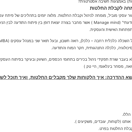
נסות) באמצעות חשיבה אסטרטגית?
ומחה לקבלת החלטות
ור עסקי מוביל, מומחה לניהול וקבלת החלטות. מלווה יזמים בתהליכים של פיתח עסק
התודעתי" (Manage mind ) אשר מחבר בצורה יוצאת דופן בין פיתוח התודעה
פתחות האישית והעסקית.
יכולוגיה, כלכלה התנהגותית, חקר המוח והתודעה.
א בעבר שורת תפקידי ניהול בכירים בתחומי הכספים, השיווק ובעיקר בפיתוח העסקי ב
אה, מסחר בינלאומי, היי טק )
א ההדרכה: איך הלקוחות שלך מקבלים החלטות, ואיך תוכל לשנו
הללו.
תנו (לקוחות, עובדים, משקיעים ).
בלת החלטות בפרט.