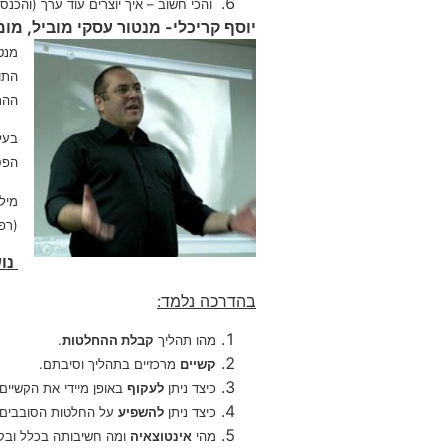
והכי חשוב – איך יוצרים עוד ערך (והכ
יוסף קריכלי- מנטור עסקי מוביל, מ
מנט
ההת
הפס
מיל
(רפו
נוש
בהדרכה נלמד:
מהו תהליך
קבלת ההחלטות
.
קשיים
מרכזיים בתהליך וסיבתם.
כיצד ניתן
לעקוף
באופן מיידי את הקשיים 
כיצד ניתן
להשפיע
על החלטות הסובבים או
מהי
אינטוצאיה
ומה חשיבותה בכלל ובק