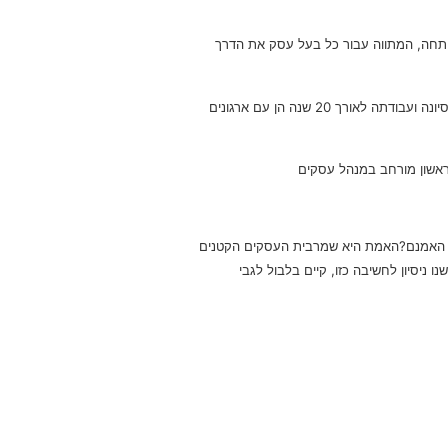
יתחה, המתווה עבור כל בעל עסק את הדרך
חדשנותה וייחודה נובעים מעצם היותה בעלת ארגז כלים עשיר ויוצא דופן המבוסס על השכלתה, ניסיונה ועבודתה לאורך 20 שנה הן עם ארגונים
 ראשון מורחב במנהל עסקים
ם. האמנם?האמת היא שמרבית העסקים הקטנים
ניסיון לחשיבה כזו, קיים בלבול לגבי