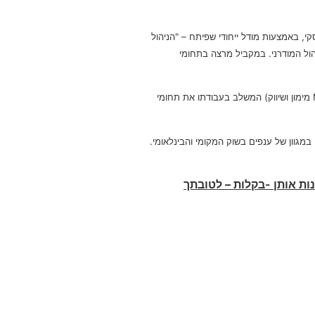
י, באמצעות מודל ייחודי שפיתח – "הניהול
 לבין הניהול המודרני. במקביל מרצה בתחומי
בעל השכלה כלכלית רחבה – כלכלן, רואה חשבון, ובעל תואר שני במנהל עסקים (MBA מימון ושיווק) המשלב בעבודתו את תחומי
מגוון של ענפים בשוק המקומי והבינלאומי.
ת אותן -בקלות – לטובתך