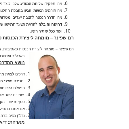
מהו תפקידו של
תת המודע
שלנו וכיצד ני
מה תורמים
רגשות והגיון בקבלת
החלטות 
מהי הדרך הנכונה להצבת
יעדים ומטרות
דחיפה והובלה
לקראת הצעד הראשון
של
.
ועוד ככל שיתיר הזמן
רם שפינר – מומחה ליצירת הכנסות פ
רם שפינר – מומחה ליצירת הכנסות פאסיביות. 
בארה"ב ואסטרטג
נושא ההדרכה
דרכים לצאת מהמ
מכירת מוצרי מיד
הפעלת הלקוחות 
שמירת קשר אוטו
כסף = יותר כסף
אם אתם בתחילת 
נדל"ן מניב ברחב
מארחת: דיאנ