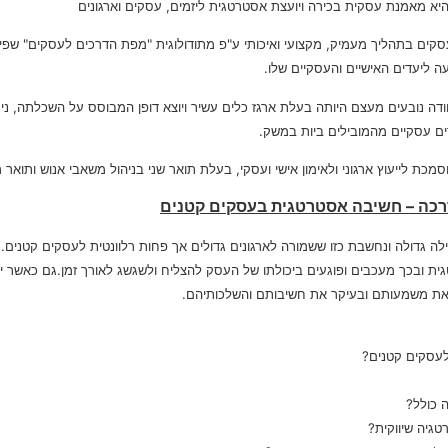
היא מאמנת עסקית בכירה ויועצת אסטרטגית ליזמים, עסקים וארגונים
סקים בתהליך מעמיק, מקצועי ואיכותי ע"פ מתודולוגית "מפת הדרכים לעסקים" שפ
ליעדים האישיים והעסקיים שלו.
ים עסקיים מהמובילים ביות במשק.
כת לייעוץ ארגוני ולאימון אישי ועסקי, בעלת תואר שני בניהול משאבי אנוש ותואר
כה – חשיבה אסטרטגית בעסקים קטנים
לה גדולה ונחשבת כזו ששמורה לארגונים גדולים אך פחות רלוונטית לעסקים קטני
ובכך מעכבים ופוגעים ביכולתו של העסק להצליח ולשגשג לאורך זמן.גם כאשר ישנו 
 את משמעותם ובעיקר את חשיבותם והשלכותיהם.
לעסקים קטנים?
 כולל?
גיה שיווקית?