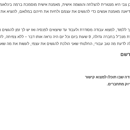
ן צבי היא מנטורית להצלחה והגשמה אישית, מאמנת אישית מוסמכת ברמה בינלאומית
לואי מדנס, בוגרת מכללת רטר ללימודי NLP. דיאנה מאמנת אנשים כדי להגשים את עצמם ולחיות את חייהם במל
ות – צריך ללמוד, למצוא עבודה מסודרת ולעבוד עד שיוצאים לפנסיה ואז יש לך זמן להג
את האנרגיה ואת המוטיבציה. עבדתי בתור מזכירת מנכ"ל בחברה גדולה, 9 שעות ביום וכל יום הי
ה לדעת מה טוב עבורי, החלטתי שאני הולכת להגשים את עצמי, לעשות את מה שאני 
רשם
דה שבו תוכלו למצוא קישור
יוק מתחברים.