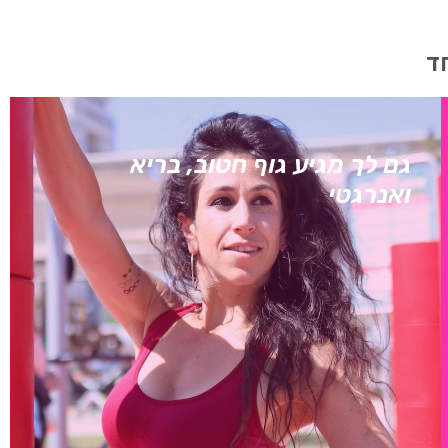
חד
גם לך מגיע גוף חטוב, בריא
ואנרגטי